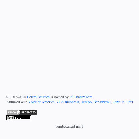
© 2016-
2026
Lelemuku.com
is owned by
PT. Batlax.com
.
Affiliated with
Voice of America
,
VOA Indonesia
,
Tempo
,
BenarNews
,
Teras.id
,
Reuters
0
pembaca saat ini: