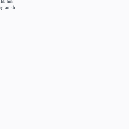
lik link
egram di